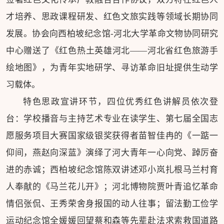
才培养、思政课程研发、红色文旅实践等领域长期协同
发展。协会向西柏坡纪念馆-河北大学革命文物协同研究
中心赠送了《红色热土英雄河北——河北省红色旅游手
绘地图》，为青年实地研学、寻访革命旧址提供生动学
习载体。
特色思政宣讲环节，四位优秀红色讲解员依次登
台：学校播音与主持艺术专业在读学生、第七届全国志
愿服务项目大赛国家级银奖获得者苗智佳冉的《一踮一
仰间，燕赵向深蓝》演绎了河大青年一心向党、踔厉奋
进的赤诚；西柏坡纪念馆陈双讲述邓小岚扎根马兰村育
人奉献的《马兰花儿开》；河北博物院贾叶青追忆革命
情侣张侃、王秀荣舍身报国的动人往事；留法勤工俭学
运动纪念馆全媛媛回望蔡和森等先辈赴法求索救国道路