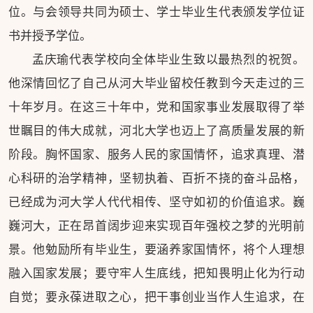
位。与会领导共同为硕士、学士毕业生代表颁发学位证
书并授予学位。
孟庆瑜代表学校向全体毕业生致以最热烈的祝贺。
他深情回忆了自己从河大毕业留校任教到今天走过的三
十年岁月。在这三十年中，党和国家事业发展取得了举
世瞩目的伟大成就，河北大学也迈上了高质量发展的新
阶段。胸怀国家、服务人民的家国情怀，追求真理、潜
心科研的治学精神，坚韧执着、百折不挠的奋斗品格，
已经成为河大学人代代相传、坚守如初的价值追求。巍
巍河大，正在昂首阔步迎来实现百年强校之梦的光明前
景。他勉励所有毕业生，要涵养家国情怀，将个人理想
融入国家发展；要守牢人生底线，把知畏明止化为行动
自觉；要永葆进取之心，把干事创业当作人生追求，在