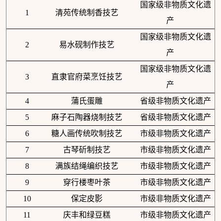
国家级非物质文化遗
1
清苑传统制香技艺
产
国家级非物质文化遗
2
易水砚制作技艺
产
国家级非物质文化遗
3
直隶官府菜烹饪技艺
产
4
蒲氏蛋雕
省级非物质文化遗产
5
麻子石陶器烧制技艺
省级非物质文化遗产
6
糖人画传统吹制技艺
市级非物质文化遗产
7
古琴斫制技艺
市级非物质文化遗产
8
满族结绳编织技艺
市级非物质文化遗产
9
穿行楼枣叶茶
市级非物质文化遗产
10
保定皮影
市级非物质文化遗产
11
庆丰和绿豆糕
市级非物质文化遗产