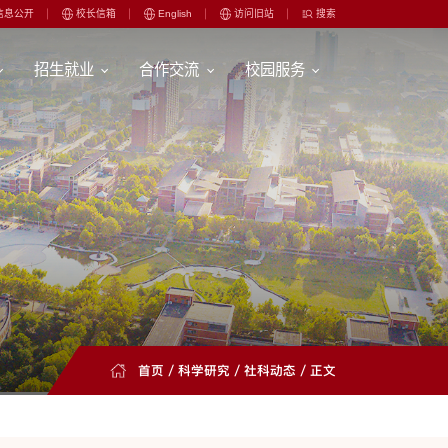
信息公开
校长信箱
English
访问旧站
搜索
招生就业
合作交流
校园服务
首页
/
科学研究
/
社科动态
/ 正文