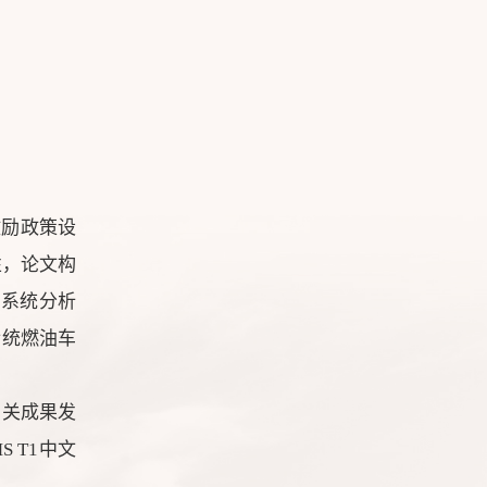
激励政策设
性，论文构
，系统分析
传统燃油车
相关成果发
S T1中文