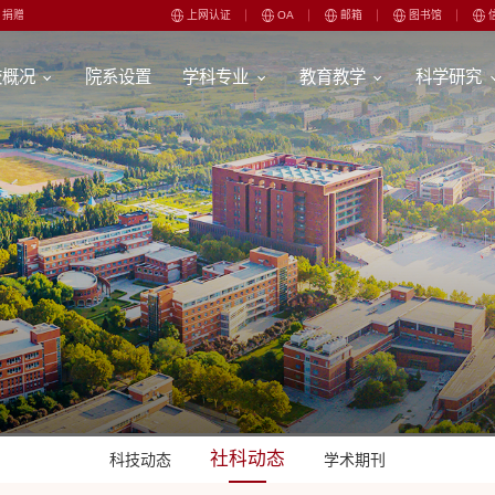
捐赠
上网认证
OA
邮箱
图书馆
校概况
院系设置
学科专业
教育教学
科学研究
社科动态
科技动态
学术期刊