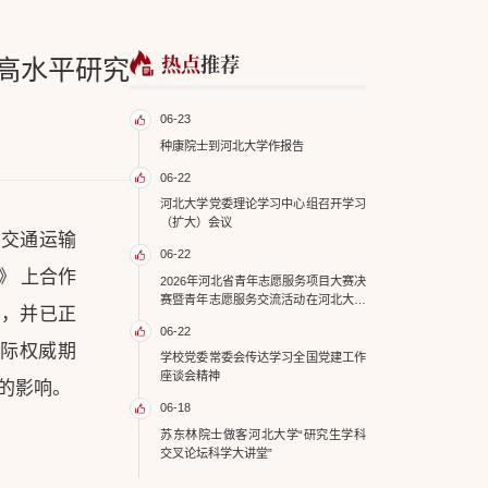
热点
推荐
发表高水平研究
06-23
种康院士到河北大学作报告
06-22
河北大学党委理论学习中心组召开学习
（扩大）会议
在交通运输
06-22
iew》 上合作
2026年河北省青年志愿服务项目大赛决
赛暨青年志愿服务交流活动在河北大学
”
，并已正
举办
06-22
要国际权威期
学校党委常委会传达学习全国党建工作
座谈会精神
远的影响。
06-18
苏东林院士做客河北大学“研究生学科
交叉论坛科学大讲堂”