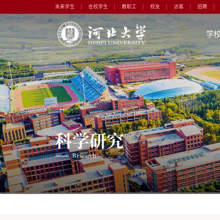
未来学生
在校学生
教职工
校友
访客
招聘
学
科学研究
Research