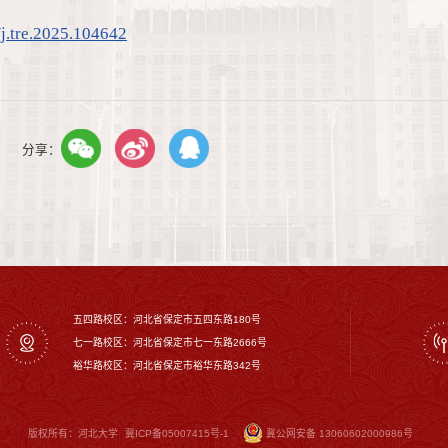
/j.tre.2025.104642
分享：
五四路校区：河北省保定市五四东路180号
七一路校区：‌河北省保定市七一东路2666号
裕华路校区‌：河北省保定市裕华东路342号
版权所有：河北大学
冀ICP备05007415号-1
冀公网安备 13060602000986号