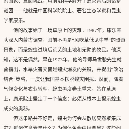
系国家、直面挑战，用前沿科学解开了蝗灾背后的诸多
谜团——他就是中国科学院院士、著名生态学家和昆虫
学家康乐。
他的故事始于一场草原上的灾难。1987年，康乐率
队深入内蒙古调查。眼前不再是“风吹草低见牛羊”的诗意
景象，而是蝗虫过境后荒芜的土地和无助的牧民。他深
知，这不是偶然。早在1973年，他的导师马世骏先生就
曾指出，水旱灾害交替是蝗灾爆发的关键，并提出“改治
结合”策略，一度让我国基本摆脱蝗灾困扰。然而，随着
气候变化与农业转型，蝗虫再度卷土重来。站在草原
上，康乐院士坚定了一个信念：必须从根本上揭示蝗虫
成灾的奥秘。
但这条路并不好走，蝗虫为何会从散居突然聚集成
灾？群聚信息素是什么？为何体色会由绿变黑？这些问