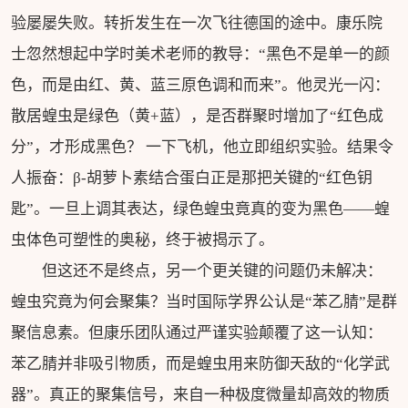
验屡屡失败。转折发生在一次飞往德国的途中。康乐院
士忽然想起中学时美术老师的教导：“黑色不是单一的颜
色，而是由红、黄、蓝三原色调和而来”。他灵光一闪：
散居蝗虫是绿色（黄+蓝），是否群聚时增加了“红色成
分”，才形成黑色？ 一下飞机，他立即组织实验。结果令
人振奋：β-胡萝卜素结合蛋白正是那把关键的“红色钥
匙”。一旦上调其表达，绿色蝗虫竟真的变为黑色——蝗
虫体色可塑性的奥秘，终于被揭示了。
但这还不是终点，另一个更关键的问题仍未解决：
蝗虫究竟为何会聚集？当时国际学界公认是“苯乙腈”是群
聚信息素。但康乐团队通过严谨实验颠覆了这一认知：
苯乙腈并非吸引物质，而是蝗虫用来防御天敌的“化学武
器”。真正的聚集信号，来自一种极度微量却高效的物质