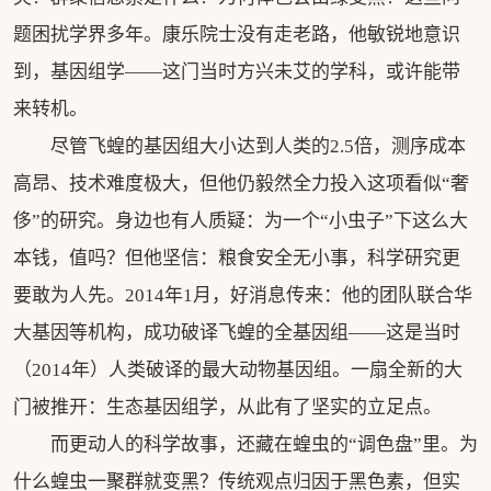
题困扰学界多年。康乐院士没有走老路，他敏锐地意识
到，基因组学——这门当时方兴未艾的学科，或许能带
来转机。
尽管飞蝗的基因组大小达到人类的2.5倍，测序成本
高昂、技术难度极大，但他仍毅然全力投入这项看似“奢
侈”的研究。身边也有人质疑：为一个“小虫子”下这么大
本钱，值吗？但他坚信：粮食安全无小事，科学研究更
要敢为人先。2014年1月，好消息传来：他的团队联合华
大基因等机构，成功破译飞蝗的全基因组——这是当时
（2014年）人类破译的最大动物基因组。一扇全新的大
门被推开：生态基因组学，从此有了坚实的立足点。
而更动人的科学故事，还藏在蝗虫的“调色盘”里。为
什么蝗虫一聚群就变黑？传统观点归因于黑色素，但实