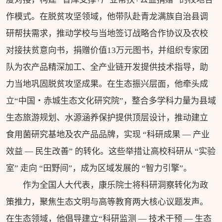
作模式。在脱贫攻坚领域，他带队赴青龙满族自治县调
研帮扶需求，推动学校与当地签订战略合作协议及农校
对接扶贫意向书，捐赠价值13万元图书，并组织专家团
队为农产品精深加工、全产业链开发提供技术指导，助
力当地巩固脱贫攻坚成果。在生态振兴层面，他牵头成
立“中国・赤城生态文化研究院”，整合多学科力量为县域
生态旅游规划、水源涵养保护提供顶层设计，推动建立
食用菌研究基地及农产品品牌，实现 “科研成果 — 产业
效益 — 民生改善” 的转化。这些举措让高校科研从 “实验
室” 走向 “田野间”，成为区域发展的 “智力引擎”。
作为全国人大代表，康乐院士将科研洞察转化为政
策推力，聚焦生态文明与高等教育两大核心议题发声。
在生态领域，他倡导建立“科研监测 — 技术干预 — 生态