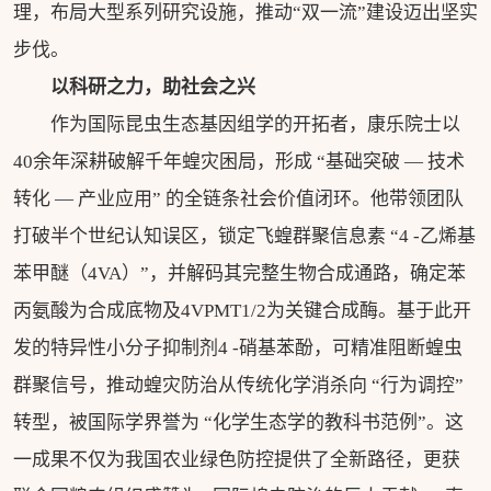
理，布局大型系列研究设施，推动“双一流”建设迈出坚实
步伐。
以科研之力，助社会之兴
作为国际昆虫生态基因组学的开拓者，康乐院士以
40余年深耕破解千年蝗灾困局，形成 “基础突破 — 技术
转化 — 产业应用” 的全链条社会价值闭环。他带领团队
打破半个世纪认知误区，锁定飞蝗群聚信息素 “4 -乙烯基
苯甲醚（4VA）”，并解码其完整生物合成通路，确定苯
丙氨酸为合成底物及4VPMT1/2为关键合成酶。基于此开
发的特异性小分子抑制剂4 -硝基苯酚，可精准阻断蝗虫
群聚信号，推动蝗灾防治从传统化学消杀向 “行为调控”
转型，被国际学界誉为 “化学生态学的教科书范例”。这
一成果不仅为我国农业绿色防控提供了全新路径，更获