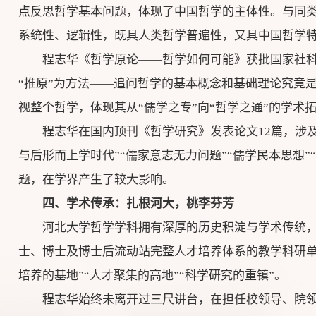
点反思哲学基本问题，体现了中国哲学的主体性。与同
系统性、逻辑性，既具人类哲学普遍性，又具中国哲学
程志华《哲学原论——哲学如何可能》获批国家社
“推原”为方法——追问哲学的基本概念和基础理论究竟
视整个哲学，体现其从“儒学之专”向“哲学之通”的学术
程志华在国内顶刊《哲学研究》发表论文12篇，涉及
与后形而上学时代”“儒家意志无力问题”“儒学民本思想”
题，在学界产生了较大影响。
四、学术传承：扎根河大，桃李芬芳
河北大学哲学学科拥有深厚的历史积淀与学术传统
士、博士及博士后流动站完整人才培养体系的教学科研单
培养的基地”“人才聚集的高地”“科学研究的重镇”。
程志华始终未离开过三尺讲台，在担任校领导、院