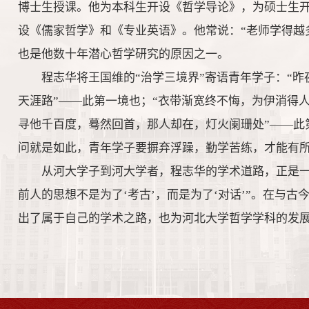
博士生授课。他为本科生开设《哲学导论》，为硕士生
设《儒家哲学》和《专业英语》。他常说：“老师学得越
也是他数十年潜心哲学研究的原因之一。
程志华将王国维的“治学三境界”寄语青年学子：“
天涯路”——此第一境也；“衣带渐宽终不悔，为伊消得人
寻他千百度，蓦然回首，那人却在，灯火阑珊处”——此
问就是如此，青年学子要摒弃浮躁，勤学苦练，才能有所
从河大学子到河大学者，程志华的学术道路，正是一
前人的思想不是为了‘考古’，而是为了‘对话’”。在与
出了属于自己的学术之路，也为河北大学哲学学科的发