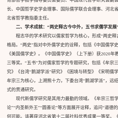
育部哲学教学指导委员会委员、中国现代哲学研究会副
长、中国哲学史学会理事、国际儒学联合会理事、河北
北省哲学教指委主任。
二、学术
成就
：“两史释古今中外，五书求儒学发展
程志华的学术研究以儒家哲学为核心，形成“两史释
格局。“两史”指对中外儒学史的诠释，包括《中国儒学
《美国儒学史》。《中国儒学史》（上下册）获2020年
三等奖。“五书”为对儒家哲学的专题研究，包括《牟宗
究》《台湾“鹅湖学派”研究》《困境与转型》《宋明儒
牟宗三为核心，上溯熊十力，下委台湾“鹅湖学派”，远绍
式的贯通研究。
现代新儒学研究是其用力最勤的领域。《牟宗三哲学
论”“内圣新外王”“圆善论”等方面展开诠释，追问“道德
何可能。该著获河北省第十二届社科优秀成果一等奖。