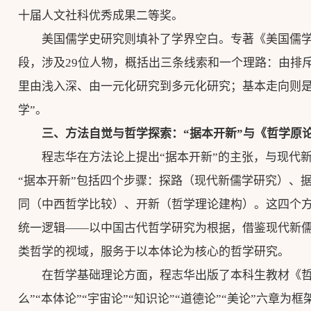
十届人文社科优秀成果二等奖。
美国儒学史研究则填补了学界空白。专著《美国儒
段，涉及29位人物，概括出三条线索和一个理路：由排
里由浅入深、由一元化研究到多元化研究；基本走向则是
学”。
三、方法自觉与哲学探索：“据本开新”与《哲学原
程志华在方法论上提出“据本开新”的主张，与现代新
“据本开新”包括四个步骤：探路（现代新儒学研究）、
同（中西哲学比较）、开新（哲学理论建构）。这四个
统一逻辑——以中国古代哲学研究为根据，借鉴现代新
类哲学的视域，服务于以本体论为核心的哲学研究。
在哲学基础理论方面，程志华出版了本科生教材《哲
么”“本体论”“宇宙论”“知识论”“道德论”“美论”六章