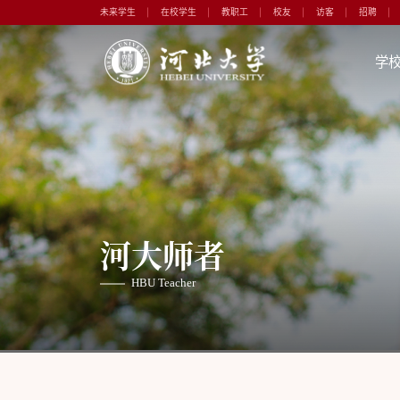
未来学生
在校学生
教职工
校友
访客
招聘
学
河大师者
HBU Teacher