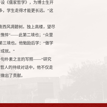
开设《儒家哲学》，为博士生开
多，学生走得才能更长远。”这
昨夜西风凋碧树。独上高楼，望尽
憔悴”——此第二境也；“众里
第三境也。他勉励后学：“做学
成就。”
句朴素之言的写照——“研究
古今哲人的持续对话中，他不仅走
展做出了贡献。