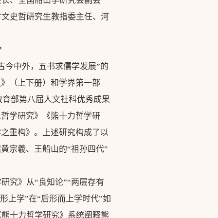
会长、全国船山学研究会副会
省文史哲研究生教指委主任、河
”
古今中外，五书求儒学发展”的
史》（上下册）和学界第一部
教育部第八届人文社科优秀成果
三哲学研究》《熊十力哲学研
学之重构》。上述研究构成了以
黄宗羲、王船山的“祖孙四代”
研究》从“良知论”“两层存有
的形上学”在“后形而上学时代”如
《熊十力哲学研究》系统阐释熊