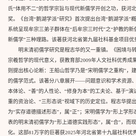
氏“体用不二”的哲学宗旨与现代新儒学开创之功，获河
奖。《台湾“鹅湖学派”研究》首次提出台湾“鹅湖学派”
系统呈现牟宗三弟子群体在“后牟宗三时代”之“护教的新儒
新儒学”三种理路。该著获河北省第九届社科基金项目优
明末清初儒学研究是程志华的又一重镇。《困境与转
宗羲哲学的现代意义，获教育部2009年人文社科优秀成
则提出核心论断：王船山哲学乃是“宋明儒学之重构”，建
的儒学范式。该著分八章展开——问题意识和学术资源、“
本体论、“善”的人性论、“修身为本”的工夫论、基于“演进
重的资治论、“三形态说”视域下的历史定位。程志华提出
为“实存道德描述形态”，属“正”；宋明儒学为“形上学形
表的明末清初儒学为“形上道德实践形态”，属“合”，而
化。这部81万字的巨著获2025年河北省第十九届社科优