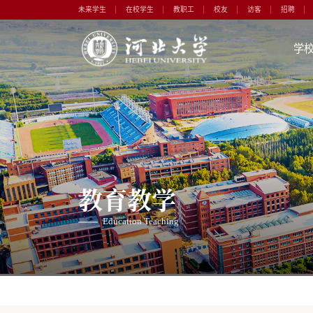
未来学生
在校学生
教职工
校友
访客
招聘
学
教育教学
Education Teaching