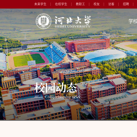
未来学生
在校学生
教职工
校友
访客
招聘
学
校园动态
Comprehensive news