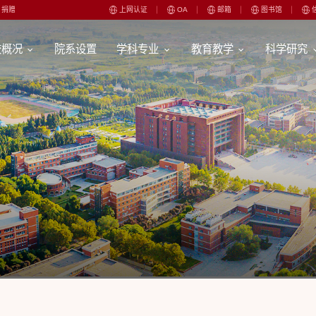
捐赠
上网认证
OA
邮箱
图书馆
校概况
院系设置
学科专业
教育教学
科学研究