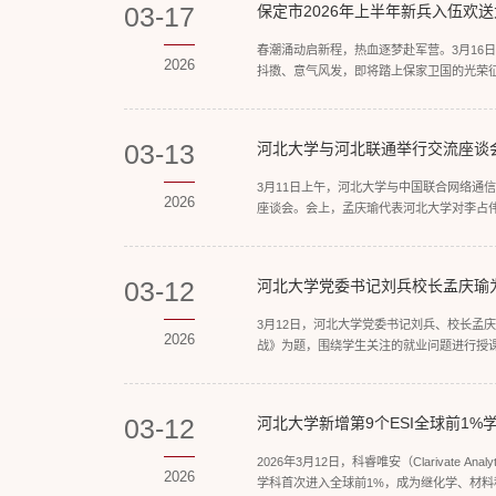
03-17
保定市2026年上半年新兵入伍欢
春潮涌动启新程，热血逐梦赴军营。3月16
2026
抖擞、意气风发，即将踏上保家卫国的光荣
实践与保定崇军拥军的城市基因深度融合，先
03-13
河北大学与河北联通举行交流座谈
3月11日上午，河北大学与中国联合网络通
2026
座谈会。会上，孟庆瑜代表河北大学对李占
瑜指出，当前人工智能技术正在加快重塑教育
03-12
河北大学党委书记刘兵校长孟庆瑜为
3月12日，河北大学党委书记刘兵、校长孟
2026
战》为题，围绕学生关注的就业问题进行授
困难帮扶等方面内容进行了详细解读。他分析了
03-12
河北大学新增第9个ESI全球前1
2026年3月12日，科睿唯安（Clarivate An
2026
学科首次进入全球前1%，成为继化学、材