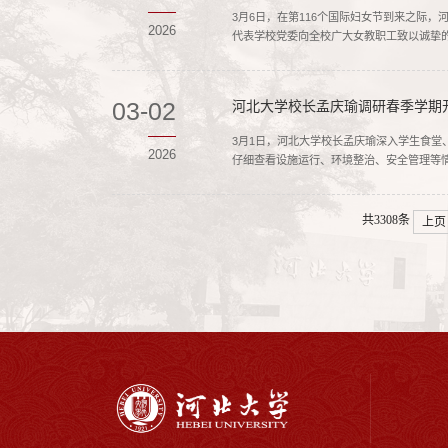
3月6日，在第116个国际妇女节到来之际
2026
代表学校党委向全校广大女教职工致以诚挚的
第八次党代会精神，坚守育人初心，勇担发展使
03-02
河北大学校长孟庆瑜调研春季学期
3月1日，河北大学校长孟庆瑜深入学生食
2026
仔细查看设施运行、环境整治、安全管理等
改要求。在学生食堂，孟庆瑜深入后厨操作间
共3308条
上页