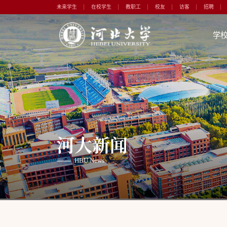
未来学生
在校学生
教职工
校友
访客
招聘
学
河大新闻
HBU News