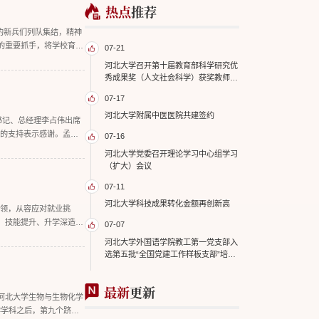
热点
推荐
的新兵们列队集结，精神
的重要抓手，将学校育人
07-21
河北大学召开第十届教育部科学研究优
秀成果奖（人文社会科学）获奖教师座
谈会
07-17
河北大学附属中医医院共建签约
书记、总经理李占伟出席
予的支持表示感谢。孟庆
07-16
河北大学党委召开理论学习中心组学习
（扩大）会议
07-11
河北大学科技成果转化金额再创新高
本领，从容应对就业挑
、技能提升、升学深造、
07-07
河北大学外国语学院教工第一党支部入
选第五批“全国党建工作样板支部”培育
创建单位
最新
更新
统计数据，河北大学生物与生物化学
学学科之后，第九个跻身