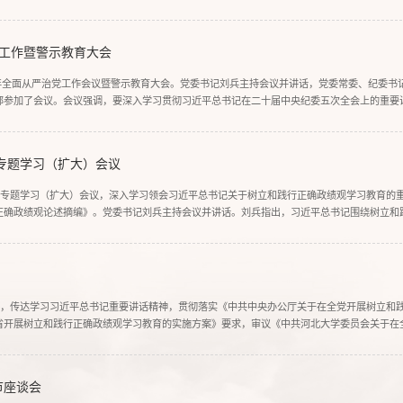
我校生命科学与绿色发展学科群建设的持续突破，也标志着学校在国际科研舞台上...
党工作暨警示教育大会
26年全面从严治党工作会议暨警示教育大会。党委书记刘兵主持会议并讲话，党委常委、纪委书
部参加了会议。会议强调，要深入学习贯彻习近平总书记在二十届中央纪委五次全会上的重要
要讲话精神和党中央对全面从严治党的全新部署上来，认真落实河北省纪委十届六次...
专题学习（扩大）会议
开专题学习（扩大）会议，深入学习领会习近平总书记关于树立和践行正确政绩观学习教育的
正确政绩观论述摘编》。党委书记刘兵主持会议并讲话。刘兵指出，习近平总书记围绕树立和
什么样的政绩、靠什么树政绩的问题，为广大党员干部履职尽责、干事创业提供了根本...
议，传达学习习近平总书记重要讲话精神，贯彻落实《中共中央办公厅关于在全党开展树立和
省开展树立和践行正确政绩观学习教育的实施方案》要求，审议《中共河北大学委员会关于在
学习教育工作。党委书记刘兵主持会议并讲话。会议指出，党的十八大以来，习近平...
节座谈会