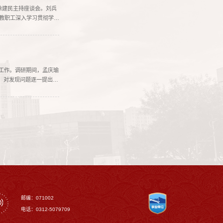
徐建民主持座谈会。刘兵
女教职工深入学习贯彻学校
工作。调研期间，孟庆瑜
，对发现问题逐一提出整
邮编：071002
电话：0312-5079709