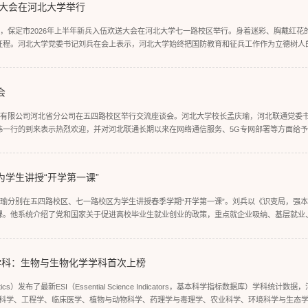
送大会在河北大学举行
日，保定市2026年上半年新兵入伍欢送大会在河北大学七一路校区举行。身着迷彩、胸戴红花
征程。河北大学党委书记刘兵在会上表示，河北大学始终把国防教育和征兵工作作为立德树人
后为国防和军队现代化建设输送了上千名优秀学子，学校获评“全国国防教育特色学...
会
信有限公司河北省分公司在五四路校区举行交流座谈会。河北大学校长孟庆瑜，河北联通党委
伟一行的到来表示热烈欢迎，并对河北联通长期以来在网络通信服务、5G专网部署等方面给
生态，为深化教育教学改革提出了新的要求，也为校企协同赋能教育高质量发展提供了...
学生讲授“开学第一课”
庆瑜分别在五四路校区、七一路校区为学生讲授春季学期“开学第一课”。刘兵以《识变局，强
课。他系统介绍了党和国家关于促进高校毕业生就业创业的政策，重点就企业吸纳、基层就业
全国高校毕业生就业形势，通报了学校2025届本科毕业生就业“成绩单”，勉励同...
%学科：生物与生物化学学科首次上榜
alytics）发布了最新ESI（Essential Science Indicators，基本科学指标数据库）学科
料科学、工程学、临床医学、植物与动物科学、药理学与毒理学、农业科学、环境科学与生态