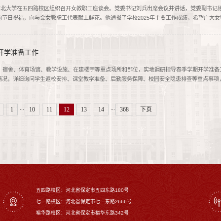
，河北大学在五四路校区组织召开女教职工座谈会。党委书记刘兵出席会议并讲话，党委副书记
节日祝福，向与会女教职工代表献上鲜花。他通报了学校2025年主要工作成绩，希望广大
命，坚持自立自强，做培根铸魂的“大先生”、实干争先的“排头兵”、美好生活...
开学准备工作
堂、宿舍、体育场馆、教学设施、在建楼宇等重点场所和部位，实地调研指导春季学期开学准备
情况，详细询问学生返校安排、课堂教学准备、后勤服务保障、校园安全隐患排查等重点事项
、食材储备区等，详细了解食材采购、加工及食品安全管控措施。他强调，要严格...
...
...
1
10
11
12
13
14
368
下页
五四路校区：河北省保定市五四东路180号
七一路校区：‌河北省保定市七一东路2666号
裕华路校区‌：河北省保定市裕华东路342号