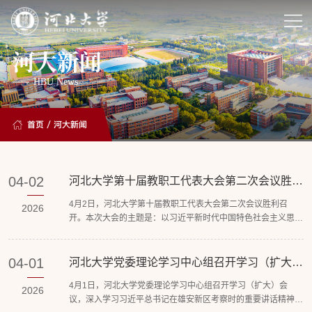
河大新闻
HBU News
首页
/
河大新闻
04-02
河北大学第十届教职工代表大会第二次会议胜利
召开
4月2日，河北大学第十届教职工代表大会第二次会议胜利召
2026
开。本次大会的主题是：以习近平新时代中国特色社会主义思想
为指导，深入学习贯彻党的二十大和二十届历次全会精神，学习
贯彻落实学校第八次党代会精神，全面贯彻党的教育方针，落实
立德树人根本任务，扎实推动学校“十五五”发展规划开好局、起
04-01
河北大学党委理论学习中心组召开学习（扩大）
会议
好步，在部省合建平台上凝心聚力、改革创新，蓄力突破、全面
4月1日，河北大学党委理论学习中心组召开学习（扩大）会
跃升，奋力谱写“特色鲜明、国际知名”的一流高水平大学建设新
2026
议，深入学习习近平总书记在雄安新区考察时的重要讲话精神和
篇章...