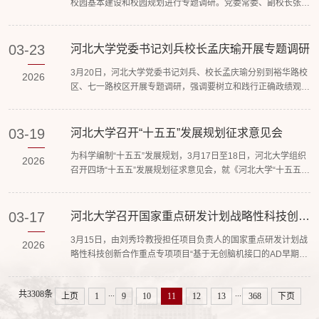
校园基本建设和校园规划进行专题调研。党委常委、副校长张
作成效...
锋、王川参加调研。校领导一行深入研究生教学实验楼和公寓项
目、停车场项目、学苑街立体过街设施项目等在建项目施工工
地，踏勘未来教师教育大楼选址、谋划宿舍项目选址及七一路校
03-23
河北大学党委书记刘兵校长孟庆瑜开展专题调研
区新征地块，实地调研在建项目施工进度、室内空间布局、室外
3月20日，河北大学党委书记刘兵、校长孟庆瑜分别到裕华路校
配套设施情况及存在的困难，部署校区规划建设工作。调研中，
2026
区、七一路校区开展专题调研，强调要树立和践行正确政绩观，
校领导强调...
坚持求真务实，厚植为民情怀，扎实开展好学习教育，全面激发
干事创业动力活力，确保“十五五”开好局、起好步。在裕华路校
区医学高质量发展工作座谈会上，医学部、裕华路校区各学院负
03-19
河北大学召开“十五五”发展规划征求意见会
责人分别介绍了学科发展、人才引进、专业认证、平台建设、经
为科学编制“十五五”发展规划，3月17日至18日，河北大学组织
费保障等方面工作情况，并就服务雄安新区建设、特色班创办、
2026
召开四场“十五五”发展规划征求意见会，就《河北大学“十五五”
国际...
发展规划（征求意见稿）》（以下简称《规划》稿）分别听取教
学科研单位、民主党派和无党派人士、相关专家及师生代表的建
议。校党委书记刘兵、校长孟庆瑜各出席两场会议并讲话。学校
03-17
河北大学召开国家重点研发计划战略性科技创新
合作重点专项项目启动会
党委常委、副校长张锋主持会议。在各场会议中，发展规划处汇
3月15日，由刘秀玲教授担任项目负责人的国家重点研发计划战
报了《规划》稿的起草情况。与会人员就《规划》稿进行了深
2026
略性科技创新合作重点专项项目“基于无创脑机接口的AD早期筛
入...
查、干预系统及验证研究”启动会在河北大学七一路校区图书馆
召开。河北省科技厅有关负责同志、学校领导与相关部门负责同
...
...
共3308条
上页
1
9
10
11
12
13
368
下页
志、项目组专家、主要成员和参研单位代表共50余人参加会
议。学校党委常委、副校长宋凤轩出席会议并致辞。宋凤轩在致