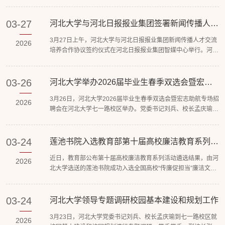
《中共中央关于制定国民经济和社会发展第十五个五年规划的建
议》。党委书记刘兵主持会议并讲话。刘兵强调，3月23日，习
近平总书记亲临雄安新区考察并发表重要讲话，为我们做好工作
03-27
河北大学与河北日报报业集团签署新闻传播人才
交流培养合作协议
提供了强大政治引领和科学行动指南。全校各基层党组织和党
3月27日上午，河北大学与河北日报报业集团新闻传播人才交流
员、干部要深学笃行习近平总书记重要讲话精神，立足学校办学
2026
培养合作协议签约仪式在河北日报报业集团智媒中心举行。河北
优势和学科特...
大学党委副书记、校长孟庆瑜，党委副书记汪殿龙，河北日报报
业集团党委书记、社长贾敬刚，党委委员、副社长刘成群出席仪
式。汪殿龙与刘成群分别代表双方签署《新闻传播人才交流培养
03-26
河北大学举办2026届毕业生春季双选会暨宏志
助航专场招聘会
合作协议》。孟庆瑜介绍了河北大学办学历史、新闻传播学科建
3月26日，河北大学2026届毕业生春季双选会暨宏志助航专场招
设成就和新闻传播人才培养成效。他表示，河北日报报业集团作
2026
聘会在河北大学七一路校区举办。党委书记刘兵、校长孟庆瑜到
为我省...
场调研指导。校领导先后来到中信建投证券股份有限公司、中国
乐凯集团有限公司、风帆集团有限责任公司、石家庄科林电气股
份有限公司等单位展位前，详细了解招聘需求，认真听取企业关
03-24
莲池书院入选教育部第十届高校廉洁教育系列活
动廉洁文化地图素材
于学校人才培养、就业服务等方面的建议，并与参会学生亲切交
近日，教育部公布第十届高校廉洁教育系列活动遴选结果，由河
谈，询问毕业生求职意向与就业进展，鼓励大家树立正确的择业
2026
北大学选送的莲池书院成功入选全国高校“传廉促担当”廉洁文化
观，结...
地图素材遴选名单。2022年，河北大学与保定市政府签署协议
共建莲池书院，自建设以来，莲池书院人文高等研究院充分挖掘
书院历史中的廉洁元素，将传统文化与新时代廉洁教育深度融
03-24
河北大学领导专题调研校园基本建设和规划工作
合，积极开展形式多样的廉洁教育与党建联学活动，形成鲜明特
3月23日，河北大学党委书记刘兵、校长孟庆瑜到七一路校区就
色。此次入选教育部廉洁文化地图，既是对市校共建莲池书院工
2026