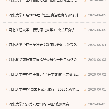
河北大学学生在省第七届高校硕士研究生英语翻
2026-06-05
译大赛中斩获多项大奖
河北大学开展2026届毕业生廉洁教育专题培训
2026-06-05
河北工程大学一行到河北大学-中央兰开夏调研
2026-06-05
交流
河北大学护理学院社会实践团队参加京津冀弘扬
2026-06-04
科学家精神宣讲团授旗仪式
河北省学前教育专家指导委员会一周年总结会议
2026-06-03
在河北大学召开
河北大学举办中美青少年“医学健康”人文交流活
2026-06-02
动
河北大学举办“周末专家河北行—2026张香桐论
2026-06-01
坛”
河北大学承办第八届“印记中国”篆刻大赛
2026-06-01