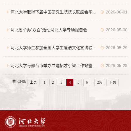
河北大学取得下届中国研究生院院长联席会华北
2026-06-01
分会承办权
河北省举办“双百”活动河北大学专场报告会
2026-05-30
河北大学师生参加全国大学生廉洁文化宣讲联盟
2026-05-29
成立仪式
河北大学与邢台市举办共建招才引智工作站签约
2026-05-29
...
共4024条
上页
1
2
3
4
5
6
269
下页
揭牌仪式