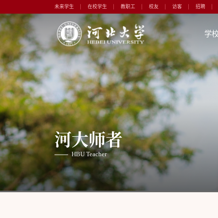
未来学生
在校学生
教职工
校友
访客
招聘
学
河大师者
HBU Teacher