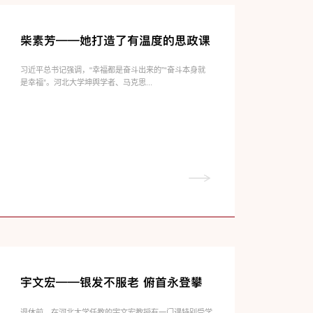
柴素芳——她打造了有温度的思政课
习近平总书记强调，“幸福都是奋斗出来的”“奋斗本身就
是幸福”。河北大学坤舆学者、马克思...
宇文宏——银发不服老 俯首永登攀
退休前，在河北大学任教的宇文宏教授有一门课特别受学