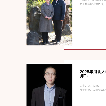
息工程学院退休教授；孙荣
2025年河北
师”：...
宋宇，男，汉族，中共
究生导师。入职文学院以