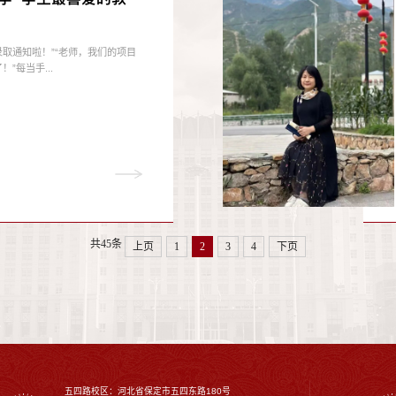
录取通知啦！”“老师，我们的项目
！”每当手...
共45条
上页
1
2
3
4
下页
五四路校区：河北省保定市五四东路180号