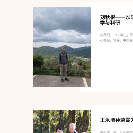
刘秋根——以
学与科研
刘秋根，1963年生
心教授、博导、中国古代
王永清孙荣霞
王永清，男，1962