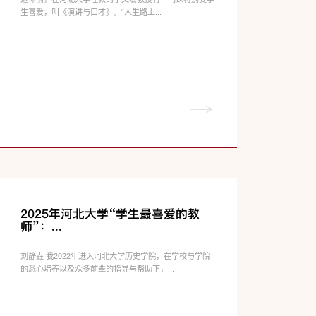
生喜爱，叫《演讲与口才》。“人生路上...
2025年河北大学“学生最喜爱的教
师”：...
刘静垚 我2022年进入河北大学历史学院，在学校与学院
的悉心培养以及众多前辈的指导与帮助下，...