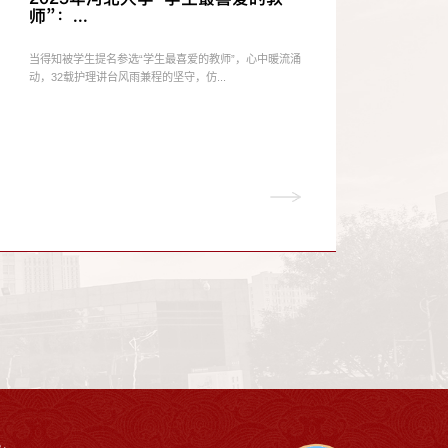
师”：...
当得知被学生提名参选“学生最喜爱的教师”，心中暖流涌
动，32载护理讲台风雨兼程的坚守，仿...