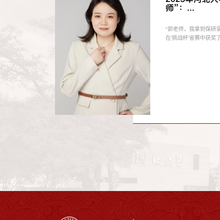
师”：...
“郭老师，我拿到保研
在‘挑战杯’省赛中获奖了