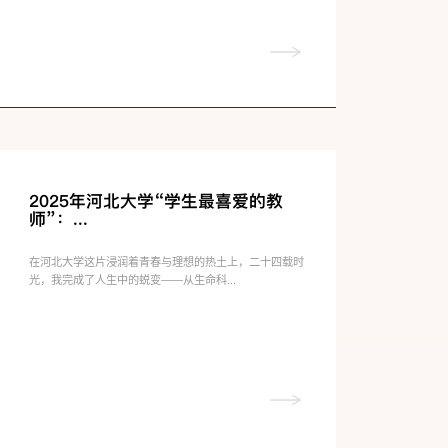
2025年河北大学“学生最喜爱的教
师”：...
在河北大学这片浸润着青春与理想的热土上，二十四载时
光，我完成了人生中的蜕变——从生命科...